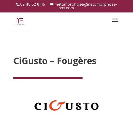
02 43 52 81 16
metamorphose@metamorphose-
sas.com
CiGusto – Fougères