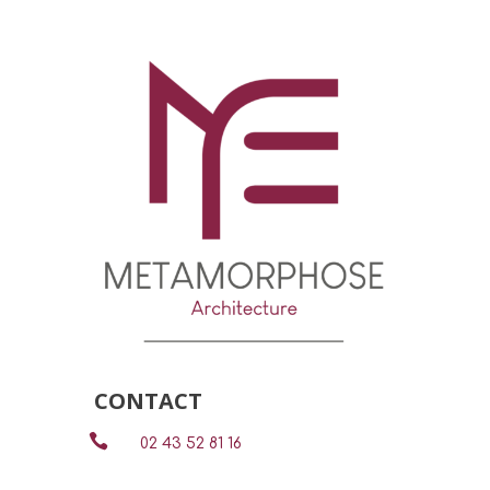
CONTACT

02 43 52 81 16