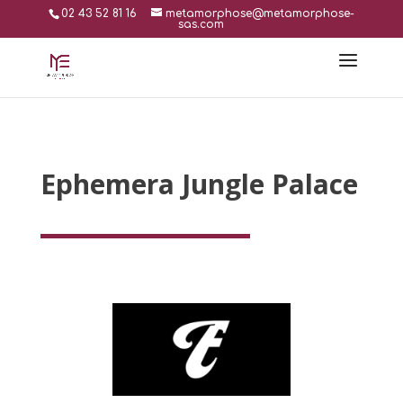
02 43 52 81 16
metamorphose@metamorphose-
sas.com
Ephemera Jungle Palace