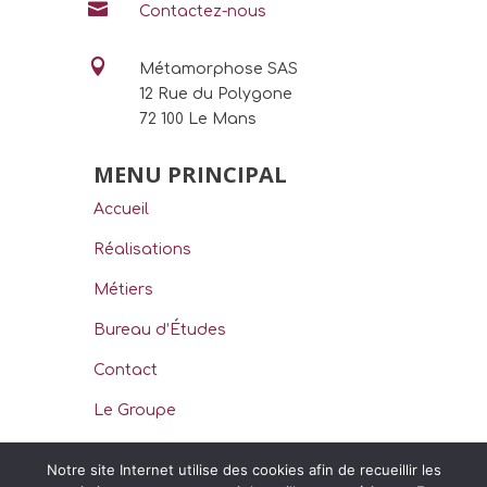

Contactez-nous

Métamorphose SAS
12 Rue du Polygone
72 100 Le Mans
MENU PRINCIPAL
Accueil
Réalisations
Métiers
Bureau d’Études
Contact
Le Groupe
Notre site Internet utilise des cookies afin de recueillir les