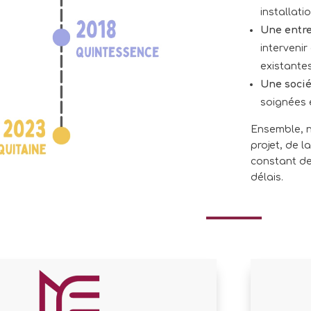
installati
Une entre
intervenir
existantes
Une socié
soignées 
Ensemble, n
projet, de l
constant de
délais.