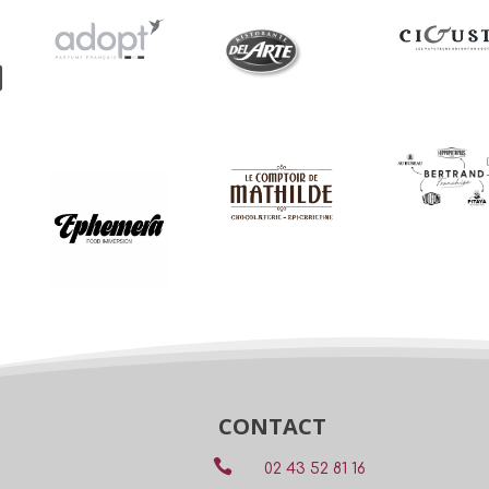
CONTACT

02 43 52 81 16