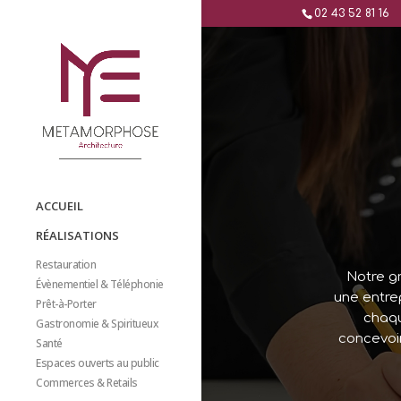
02 43 52 81 16
ACCUEIL
RÉALISATIONS
Restauration
Notre gr
Évènementiel & Téléphonie
une entrep
Prêt-à-Porter
chaqu
Gastronomie & Spiritueux
concevoir
Santé
Espaces ouverts au public
Commerces & Retails