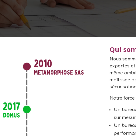
Qui so
Nous somme
expertes e
même ambiti
maîtrisée d
sécurisatio
Notre force 
Un bureau
sur mesure
Un bureau
performan