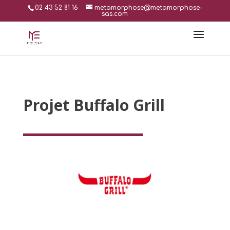
02 43 52 81 16
metamorphose@metamorphose-
sas.com
Projet Buffalo Grill