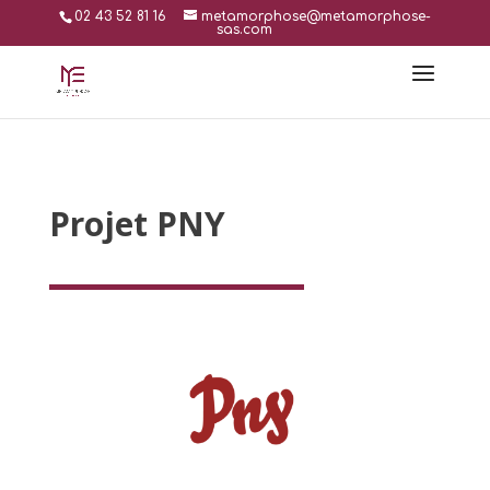
02 43 52 81 16
metamorphose@metamorphose-
sas.com
Projet PNY