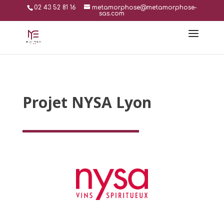
02 43 52 81 16
metamorphose@metamorphose-
sas.com
Projet NYSA Lyon