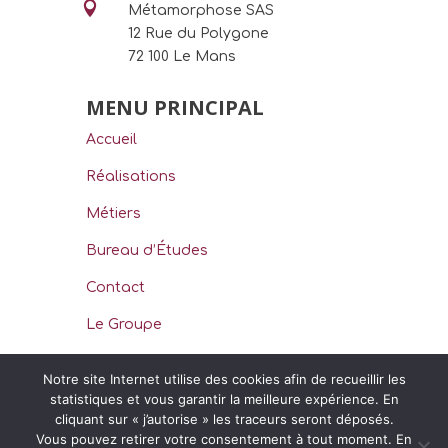

Métamorphose SAS
12 Rue du Polygone
72 100 Le Mans
MENU PRINCIPAL
Accueil
Réalisations
Métiers
Bureau d’Études
Contact
Le Groupe
Notre site Internet utilise des cookies afin de recueillir les
statistiques et vous garantir la meilleure expérience. En
cliquant sur « j’autorise » les traceurs seront déposés.
Vous pouvez retirer votre consentement à tout moment. En
METAMORPHOSE, Votre Spécialiste pour