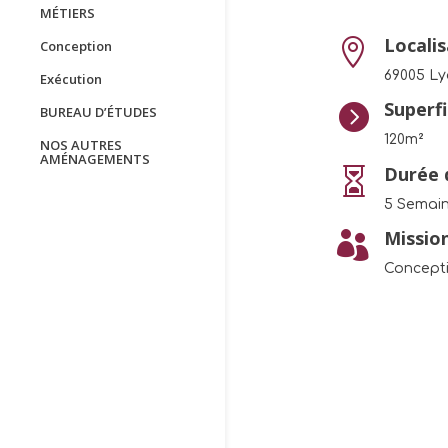
MÉTIERS
Locali

Conception
69005 Ly
Exécution
Superfi

BUREAU D’ÉTUDES
120m²
NOS AUTRES
AMÉNAGEMENTS
Durée d

5 Semai
Missio

Concepti