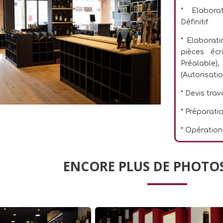
* Elaborat
Définitif
* Elaborati
pièces éc
Préalable
(Autorisati
* Devis tra
* Préparati
* Opération
ENCORE PLUS DE PHOTOS