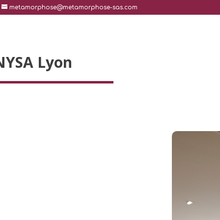
metamorphose@metamorphose-sas.com
 NYSA Lyon